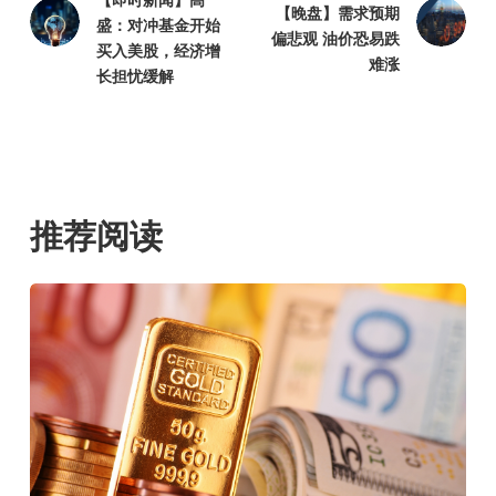
【即时新闻】高
【晚盘】需求预期
盛：对冲基金开始
偏悲观 油价恐易跌
买入美股，经济增
难涨
长担忧缓解
推荐阅读