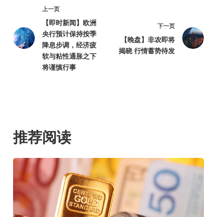
上一页
【即时新闻】欧洲
下一页
央行预计保持按季
【晚盘】非农即将
降息步调，经济疲
揭晓 行情蓄势待发
软与粘性通胀之下
将谨慎行事
推荐阅读