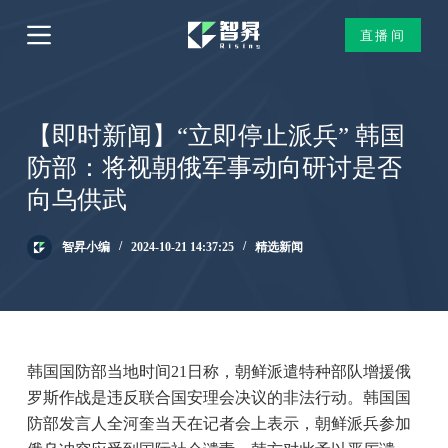
跳
直播间
过
内
容
【即时新闻】“立即停止派兵” 韩国
防部：将视朝俄军事动向研讨是否
向乌供武
智昇小编
2024-10-21 14:37:25
精选新闻
韩国国防部当地时间21日称，朝鲜派遣特种部队增援俄
罗斯作战是违反联合国安理会决议的非法行动。韩国国
防部发言人全河奎当天在记者会上表示，朝鲜派兵参加