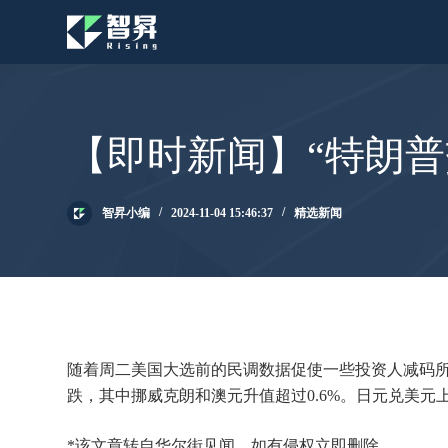
跳
过
内
容
【即时新闻】“特朗普
智昇小编
2024-11-04 15:46:37
精选新闻
随着周二美国大选前的民调数据促使一些投资人减码所谓
跌，其中挪威克朗和澳元升值超过0.6%。日元兑美元上
*该文章转自华尔街见闻，如有侵权立即删除。