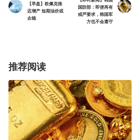
【即时新闻】韩国
【早盘】欧佩克推
国防部：即便再有
迟增产 短期油价或
戒严要求，韩国军
企稳
方也不会遵守
推荐阅读