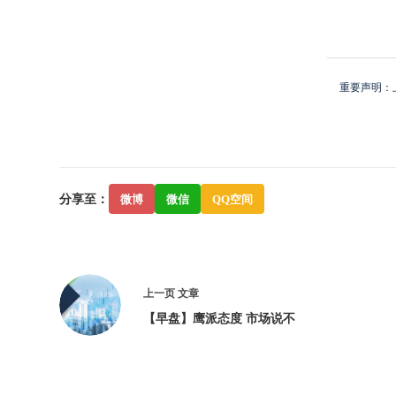
重要声明：
分享至：
微博
微信
QQ空间
上一页
文章
【早盘】鹰派态度 市场说不