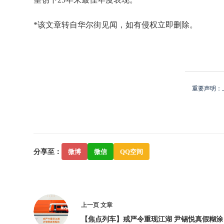
*该文章转自华尔街见闻，如有侵权立即删除。
重要声明：
分享至：
微博
微信
QQ空间
上一页
文章
【焦点列车】戒严令重现江湖 尹锡悦真假糊涂