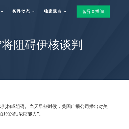
智昇动态
独家观点
智昇直播间
”将阻碍伊核谈判
的谈判构成阻碍。当天早些时候，美国广播公司播出对美
怕1%的铀浓缩能力”。