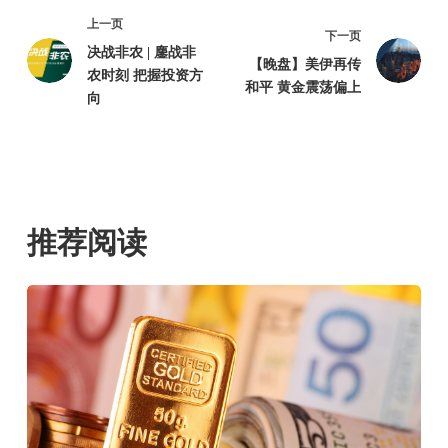
上一页
下一页
决战非农 | 鏖战非
【晚盘】美伊再传
农时刻 把握投资方
和平 黄金震荡偏上
向
推荐阅读