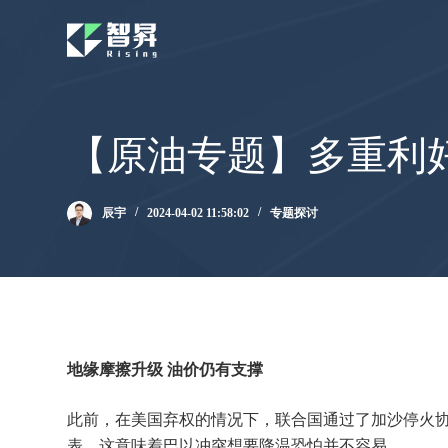
跳
过
内
容
【原油专题】多重利
辰宇
2024-04-02 11:58:02
专题探讨
地缘摩擦升级 油价仍有支撑
此前，在美国弃权的情况下，联合国通过了加沙停火
表，这意味着巴以冲突想要降温恐怕并不容易。