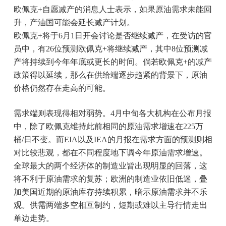
欧佩克+自愿减产的消息人士表示，如果原油需求未能回
升，产油国可能会延长减产计划。
欧佩克+将于6月1日开会讨论是否继续减产，在受访的官
员中，有26位预测欧佩克+将继续减产，其中8位预测减
产将持续到今年年底或更长的时间。倘若欧佩克+的减产
政策得以延续，那么在供给端逐步趋紧的背景下，原油
价格仍然存在走高的可能。
需求端则表现得相对弱势。4月中旬各大机构在公布月报
中，除了欧佩克维持此前相同的原油需求增速在225万
桶/日不变。而EIA以及IEA的月报在需求方面的预测则相
对比较悲观，都在不同程度地下调今年原油需求增速。
全球最大的两个经济体的制造业皆出现明显的回落，这
将不利于原油需求的复苏；欧洲的制造业依旧低迷，叠
加美国近期的原油库存持续积累，暗示原油需求并不乐
观。供需两端多空相互制约，短期或难以主导行情走出
单边走势。