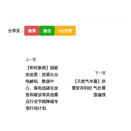
分享至：
微博
微信
QQ空间
上一页
【即时新闻】国家
下一页
发改委：抓紧出台
电解铝、数据中
【天然气专题】供
心、煤电低碳化改
需皆存利好 气价震
造和建设等其他重
荡偏强
点行业节能降碳专
项行动计划