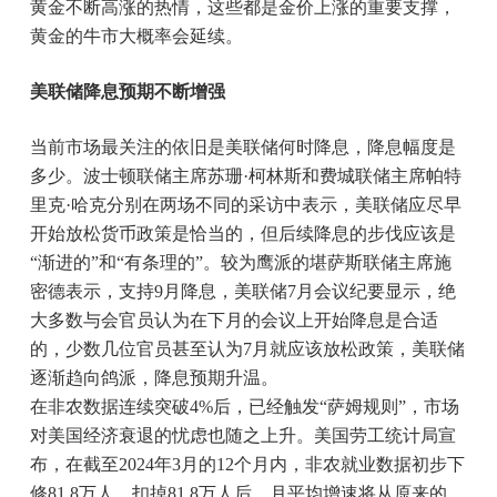
黄金不断高涨的热情，这些都是金价上涨的重要支撑，
黄金的牛市大概率会延续。
美联储降息预期不断增强
当前市场最关注的依旧是美联储何时降息，降息幅度是
多少。波士顿联储主席苏珊·柯林斯和费城联储主席帕特
里克·哈克分别在两场不同的采访中表示，美联储应尽早
开始放松货币政策是恰当的，但后续降息的步伐应该是
“渐进的”和“有条理的”。较为鹰派的堪萨斯联储主席施
密德表示，支持9月降息，美联储7月会议纪要显示，绝
大多数与会官员认为在下月的会议上开始降息是合适
的，少数几位官员甚至认为7月就应该放松政策，美联储
逐渐趋向鸽派，降息预期升温。
在非农数据连续突破4%后，已经触发“萨姆规则”，市场
对美国经济衰退的忧虑也随之上升。美国劳工统计局宣
布，在截至2024年3月的12个月内，非农就业数据初步下
修81.8万人，扣掉81.8万人后，月平均增速将从原来的