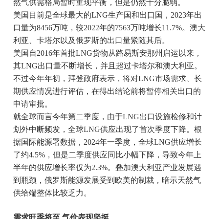
然气供需格局暂时重现平衡，但是仍然十分脆弱。
美国目前是全球最大的LNG生产国和出口国，2023年出
口量为8456万吨，较2022年的7563万吨增长11.7%。澳大
利亚、卡塔尔以及俄罗斯的出口量紧随其后。
美国自2016年首批LNG货物从路易斯安那州启运以来，
其LNG出口量不断增长，并且超过卡塔尔和澳大利亚。
不过今年年初，拜登政府表示，将对LNG市场需求、长
期供应情况进行评估，在得出结论前将暂停相关出口的
申请审批。
就全球而言今年第二季度，由于LNG出口设施检修和计
划外中断频发，全球LNG供应出现了首次季度下降。根
据国际能源署数据，2024年一季度，全球LNG供应增长
了约4.5%，但是二季度供应同比小幅下降，导致今年上
半年的供应增长率仅为2.3%。叠加澳大利亚产业发展遇
到瓶颈，俄罗斯能源发展受到欧美的制裁，暗示天然气
供给端整体比较乏力。
需求旺季将至 气价表现坚挺