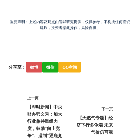
重要声明：上述内容及观点由智昇研究提供，仅供参考，不构成任何投资
建议，投资者据此操作，风险自担。
分享至：
微博
微信
QQ空间
上一页
【即时新闻】中央
下一页
财办韩文秀：加大
【天然气专题】经
行业兼并重组力
济下行多争端 未来
度，鼓励“向上竞
气价仍可观
争”、遏制“逐底竞