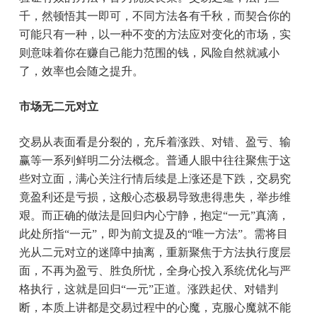
千，然顿悟其一即可，不同方法各有千秋，而契合你的
可能只有一种，以一种不变的方法应对变化的市场，实
则意味着你在赚自己能力范围的钱，风险自然就减小
了，效率也会随之提升。
市场无二元对立
交易从表面看是分裂的，充斥着涨跌、对错、盈亏、输
赢等一系列鲜明二分法概念。普通人眼中往往聚焦于这
些对立面，满心关注行情后续是上涨还是下跌，交易究
竟盈利还是亏损，这般心态极易导致患得患失，举步维
艰。而正确的做法是回归内心宁静，抱定“一元”真滴，
此处所指“一元”，即为前文提及的“唯一方法”。需将目
光从二元对立的迷障中抽离，重新聚焦于方法执行度层
面，不再为盈亏、胜负所忧，全身心投入系统优化与严
格执行，这就是回归“一元”正道。涨跌起伏、对错判
断，本质上讲都是交易过程中的心魔，克服心魔就不能