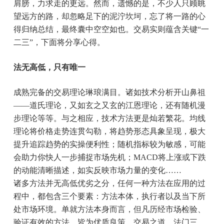
肩膀，力求走的更远。然而，遗憾的是，不少人只顾眺
望远方的路，却忽略足下的泥泞坎坷，忘了将一路的心
得归纳总结，最终囊中空空如也。交易实则蕴含关键“一
二三”，下面将分享心得。
法无高低，只有唯一
成熟完备的交易理论琳琅满目。诸如技术分析开山鼻祖
——道氏理论，又如玄之又玄的江恩理论，还有随机漫
步理论等等。与之相应，技术方法更是灿若繁花。均线
理论将价格走势连贯勾勒，将趋势形态具象呈现，极大
提升追踪趋势的实操便利性；随机指标较为敏感，可能
会助力你快人一步捕捉市场先机；MACD将上涨或下跌
的动能清晰描述，如实反映市场力量的变化……
诸多方法并无高低优劣之分，任何一种方法在应用的过
程中，都包含三个要素：方法本体，执行者以及当下所
处市场环境。单就方法本身而言，但凡历经市场检验、
验证有效的方法，皆为优质良策。交易之道，法门三