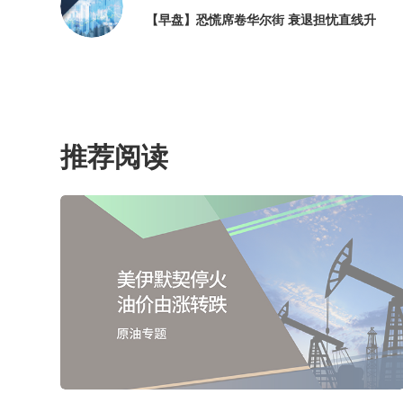
【早盘】恐慌席卷华尔街 衰退担忧直线升
推荐阅读