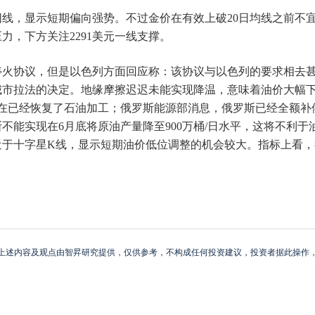
线，显示短期偏向强势。不过金价在有效上破20日均线之前不宜
力，下方关注2291美元一线支撑。
火协议，但是以色列方面回应称：该协议与以色列的要求相去甚
城市拉法的决定。地缘摩擦迟迟未能实现降温，意味着油价大幅
在已经恢复了石油加工；俄罗斯能源部消息，俄罗斯已经全额补
不能实现在6月底将原油产量降至900万桶/日水平，这将不利于
于十字星K线，显示短期油价低位调整的机会较大。指标上看，
。
上述内容及观点由智昇研究提供，仅供参考，不构成任何投资建议，投资者据此操作