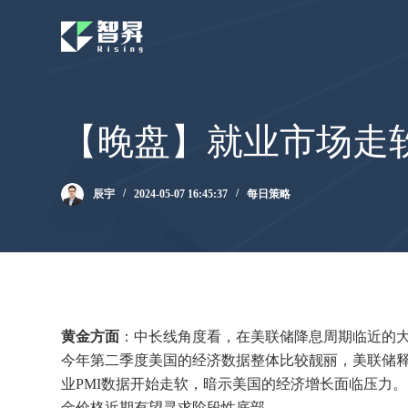
跳
过
内
容
【晚盘】就业市场走
辰宇
2024-05-07 16:45:37
每日策略
黄金方面
：中长线角度看，在美联储降息周期临近的
今年第二季度美国的经济数据整体比较靓丽，美联储
业PMI数据开始走软，暗示美国的经济增长面临压力
金价格近期有望寻求阶段性底部。