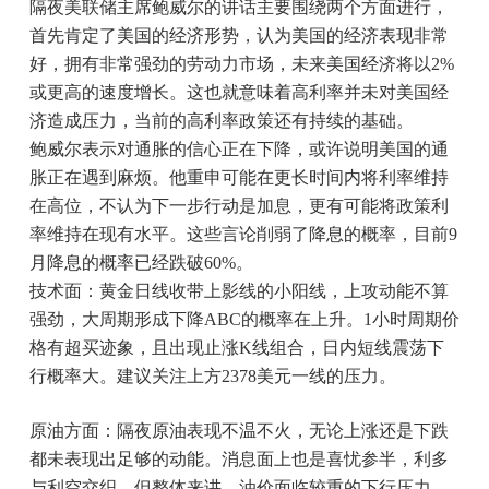
隔夜美联储主席鲍威尔的讲话主要围绕两个方面进行，
首先肯定了美国的经济形势，认为美国的经济表现非常
好，拥有非常强劲的劳动力市场，未来美国经济将以2%
或更高的速度增长。这也就意味着高利率并未对美国经
济造成压力，当前的高利率政策还有持续的基础。
鲍威尔表示对通胀的信心正在下降，或许说明美国的通
胀正在遇到麻烦。他重申可能在更长时间内将利率维持
在高位，不认为下一步行动是加息，更有可能将政策利
率维持在现有水平。这些言论削弱了降息的概率，目前9
月降息的概率已经跌破60%。
技术面：黄金日线收带上影线的小阳线，上攻动能不算
强劲，大周期形成下降ABC的概率在上升。1小时周期价
格有超买迹象，且出现止涨K线组合，日内短线震荡下
行概率大。建议关注上方2378美元一线的压力。
原油方面：隔夜原油表现不温不火，无论上涨还是下跌
都未表现出足够的动能。消息面上也是喜忧参半，利多
与利空交织，但整体来讲，油价面临较重的下行压力。