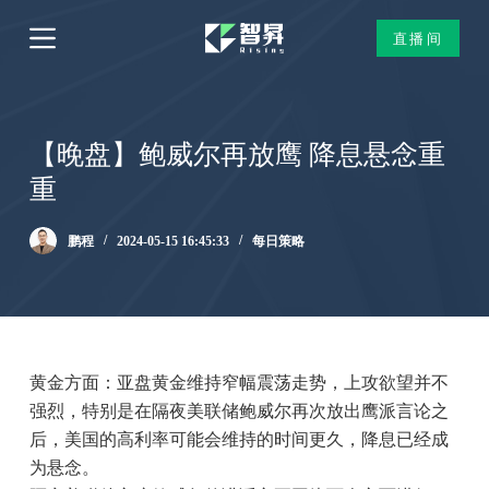
跳
直播间
过
内
容
【晚盘】鲍威尔再放鹰 降息悬念重
重
鹏程
2024-05-15 16:45:33
每日策略
黄金方面：亚盘黄金维持窄幅震荡走势，上攻欲望并不
强烈，特别是在隔夜美联储鲍威尔再次放出鹰派言论之
后，美国的高利率可能会维持的时间更久，降息已经成
为悬念。