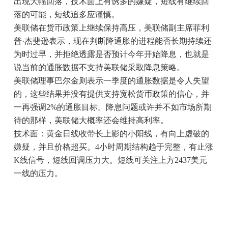
出现大幅回落，技术面上有诱多的嫌疑，短线有继续回
落的可能，短线追多应谨慎。
美联储在货币政策上继续保持高压，美联储副主席菲利
普·杰斐逊表示，现在判断降通胀的进程能否长期持续还
为时过早，并拒绝透露是否预计今年开始降息，也就是
说当前的通胀数据不支持美联储采取降息策略。
美联储理事巴尔金则表示一季度的通胀数据是令人失望
的，这些结果并没有提供支持宽松货币政策的信心，并
一再强调2%的通胀目标。降息问题或许并不如市场所期
待的那样，美联储大概率还会维持高利率。
技术面：黄金日线收带长上影的小阳线，有向上虚破的
嫌疑，并且价格超买。4小时周期结构趋于完整，有止涨
K线信号，短线回调压力大。短线可关注上方2437美元
一线的压力。