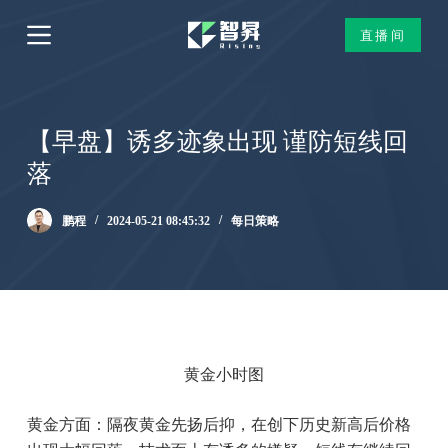
跳
直播间
过
内
容
【早盘】诱多迹象出现 谨防短线回
落
鹏程
2024-05-21 08:45:32
每日策略
黄金小时图
黄金方面：隔夜黄金先扬后抑，在创下历史新高后价格