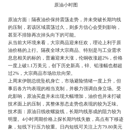
原油小时图
原油方面：隔夜油价保持震荡走势，并未突破长期均线
的压制，若该区域震荡过久，则多方信心会受到影响，
甚至不排除再次掉头向下的可能。
从当前大环境来看，大宗商品迎来狂欢，理论上利于原
油价格的上行。隔夜全球大宗商品、特别是与工业需求
息息相关的标的，普遍迎来大涨，伦铜收涨超2%，价格
一度上破1.1万美元，创下历史新高，锌、铅涨幅也都超
过2%，大宗商品市场欣欣向荣。
上周末伊朗总统坠机身亡，市场避险情绪一度上升，但
事后各方均表现的相当克制，并极力强调自身立场。受
此影响，原油买盘并未出现大幅增加，油价也并未打破
技术面上的压制，其整体形态走势也表现的较为乏味。
技术面：原油日线收螺旋线，长期均线形成的阻力较为
明显。4小时周期价格上探长期均线失败，高点有下移迹
象，短线下行压力较重。日内短线可关注上方79.80美元