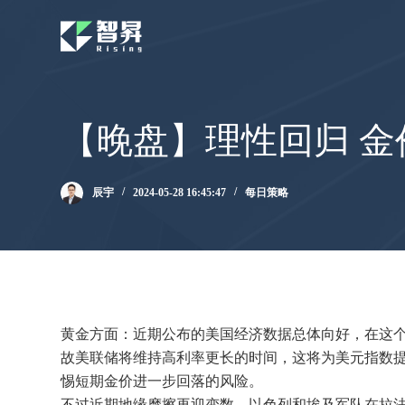
跳
过
内
容
【晚盘】理性回归 金
辰宇
2024-05-28 16:45:47
每日策略
黄金方面：近期公布的美国经济数据总体向好，在这个
故美联储将维持高利率更长的时间，这将为美元指数
惕短期金价进一步回落的风险。
不过近期地缘摩擦再迎变数，以色列和埃及军队在拉