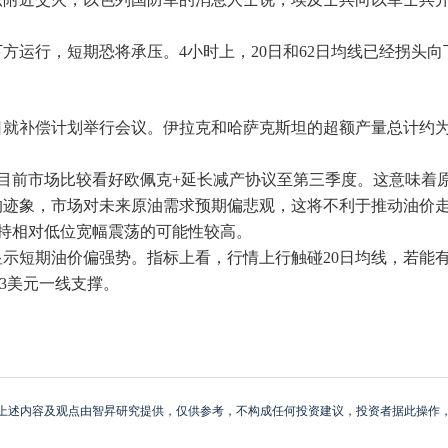
方运行，短期恐将承压。4小时上，20日和62日均线已经拐头向
补偿计划举行会议。伊拉克和哈萨克斯坦的超额产量总计约为60.
。目前市场比较看好欧佩克+延长减产协议至第三季度。这意味着
的迹象，市场对未来原油需求预期偏悲观，这将不利于推动油价
持相对低位宽幅震荡的可能性较高。
示短期油价偏强势。指标上看，行情上行触碰20日均线，若能
93美元一线支撑。
上述内容及观点由智昇研究提供，仅供参考，不构成任何投资建议，投资者据此操作