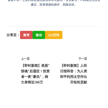
重要声明：上述内容及观点由智昇研究提供，仅供参考，不构成任何投资
建议，投资者据此操作，风险自担。
分享至：
微博
微信
QQ空间
上一页
下一页
【即时新闻】美股”
【即时新闻】人民
惊魂”后遗症！投资
日报和音：为人类
者一夜”暴负”，倒
和平利用太空作出
欠券商近500万
开拓性贡献