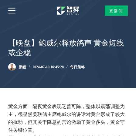
跳
直播间
过
内
容
【晚盘】鲍威尔释放鸽声 黄金短线
或企稳
鹏程
2024-07-10 16:45:28
每日策略
黄金方面：隔夜黄金表现乏善可陈，整体以震荡调整为
主，很显然美联储主席鲍威尔的讲话对黄金形成了较大
的扰动，但其关于降息的言论激励了黄金多头，黄金守
住关键位置。