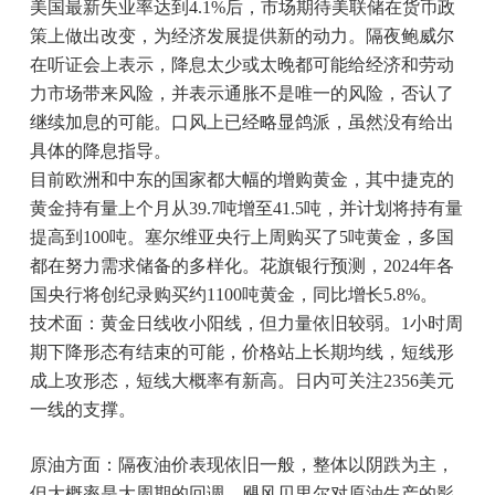
美国最新失业率达到4.1%后，市场期待美联储在货币政
策上做出改变，为经济发展提供新的动力。隔夜鲍威尔
在听证会上表示，降息太少或太晚都可能给经济和劳动
力市场带来风险，并表示通胀不是唯一的风险，否认了
继续加息的可能。口风上已经略显鸽派，虽然没有给出
具体的降息指导。
目前欧洲和中东的国家都大幅的增购黄金，其中捷克的
黄金持有量上个月从39.7吨增至41.5吨，并计划将持有量
提高到100吨。塞尔维亚央行上周购买了5吨黄金，多国
都在努力需求储备的多样化。花旗银行预测，2024年各
国央行将创纪录购买约1100吨黄金，同比增长5.8%。
技术面：黄金日线收小阳线，但力量依旧较弱。1小时周
期下降形态有结束的可能，价格站上长期均线，短线形
成上攻形态，短线大概率有新高。日内可关注2356美元
一线的支撑。
原油方面：隔夜油价表现依旧一般，整体以阴跌为主，
但大概率是大周期的回调。飓风贝里尔对原油生产的影