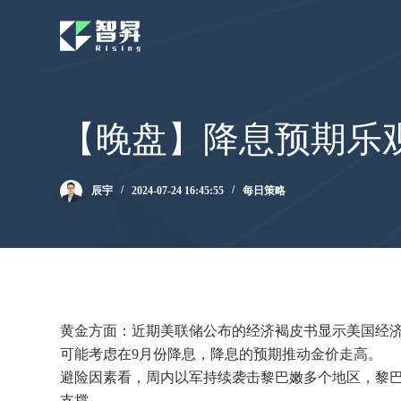
跳
过
内
容
【晚盘】降息预期乐
辰宇
2024-07-24 16:45:55
每日策略
黄金方面：近期美联储公布的经济褐皮书显示美国经
可能考虑在9月份降息，降息的预期推动金价走高。
避险因素看，周内以军持续袭击黎巴嫩多个地区，黎
支撑。