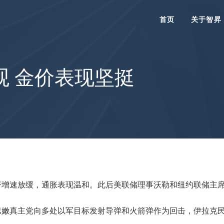
首页
关于智昇
观 金价表现坚挺
济增速放缓，通胀表现温和。此后美联储理事沃勒和纽约联储主
巴嫩真主党向多处以军目标发射导弹和火箭弹作为回击，伊拉克