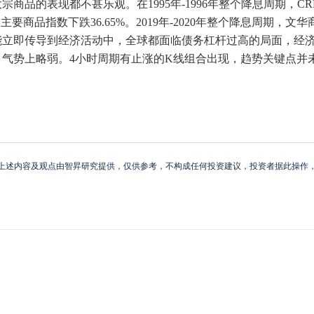
的表现都不甚乐观。在1995年-1996年整个降息周期，CRB工
期主要商品指数下跌36.65%。2019年-2020年整个降息周期，文华
能立即传导到经济活动中，全球都面临债务杠杆过高的局面，经
气势上略弱。4小时周期有止涨的K线组合出现，趋势关键点并未突
上述内容及观点由智昇研究提供，仅供参考，不构成任何投资建议，投资者据此操作