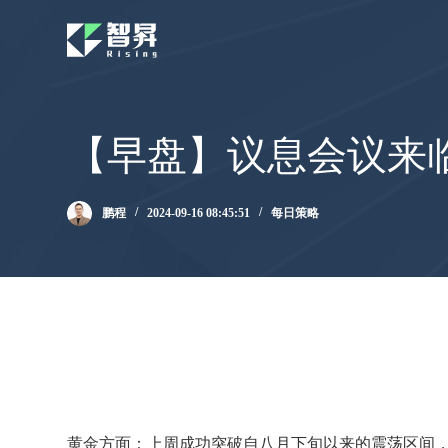
跳
过
内
容
【早盘】议息会议来
鹏程
2024-09-16 08:45:51
每日策略
黄金方面：上周成功突破自八月下旬以来的震荡区间