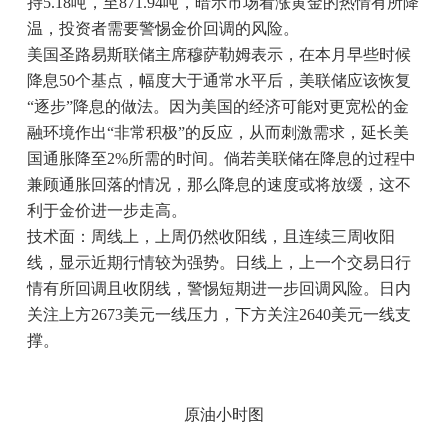
持5.18吨，至871.94吨，暗示市场看涨黄金的热情有所降
温，投资者需要警惕金价回调的风险。
美国圣路易斯联储主席穆萨勒姆表示，在本月早些时候
降息50个基点，幅度大于通常水平后，美联储应该恢复
“逐步”降息的做法。因为美国的经济可能对更宽松的金
融环境作出“非常积极”的反应，从而刺激需求，延长美
国通胀降至2%所需的时间。倘若美联储在降息的过程中
兼顾通胀回落的情况，那么降息的速度或将放缓，这不
利于金价进一步走高。
技术面：周线上，上周仍然收阳线，且连续三周收阳
线，显示近期行情较为强势。日线上，上一个交易日行
情有所回调且收阴线，警惕短期进一步回调风险。日内
关注上方2673美元一线压力，下方关注2640美元一线支
撑。
原油小时图