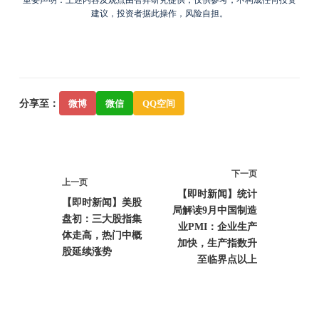
重要声明：上述内容及观点由智昇研究提供，仅供参考，不构成任何投资
建议，投资者据此操作，风险自担。
分享至：
微博
微信
QQ空间
下一页
上一页
【即时新闻】统计
【即时新闻】美股
局解读9月中国制造
盘初：三大股指集
业PMI：企业生产
体走高，热门中概
加快，生产指数升
股延续涨势
至临界点以上