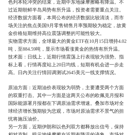
色列本轮冲突的结束，近期中东地缘摩擦略有降温。不
过近期朝鲜半岛局势有所升温，投资者需要重点关注。
经济数据方面看，本周公布的经济数据比较清淡，而市
场关注的焦点美国9月零售销售月率预期较为稳定，故黄
金价格短期维持高位震荡调整的可能性较大。
实物需求方面，全球最大的黄金ETF在10月15日增持4.02
吨，至884.59吨，显示市场看涨黄金的热情有所升温。
技术面：日线上，近期行情震荡上行表现较为强势。指
标上看，行情再度站上20日均线，短期有机会进一步走
高。日内关注行情回调测试2645美元一线支撑情况。
原油方面：近期油价表现较为弱势，主要遭受两个方面
的双重打击。其中一方面是这两天公布的欧佩克月报和
国际能源署月报都在下调原油需求增速。叠加市场对全
球经济增长预期较为悲观，市场对原油需求不景气的担
忧将施压油价。
另一方面，近期伊朗和以色列双方都释放出信号，保持
相对克制，暗示地缘摩擦在近期有降温的迹象，市场对