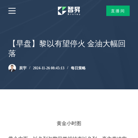
跳
直播间
过
内
容
【早盘】黎以有望停火 金油大幅回
落
辰宇
2024-11-26 08:45:13
每日策略
黄金小时图