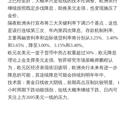
上已经走好，大概率只是短线的技术性调整。欧洲央行
继续按照既定步伐降息，助推美元走强，也变现施压了
金价。
隔夜欧洲央行宣布将三大关键利率下调25个基点，这也
是该行连续第三次、年内第四次降息。存款机制利率、
主要再融资利率和边际借贷利率将分别从3.25%、3.40%
和3.65%，降至3.00%、3.15%和3.40%。
欧元在美元一篮子货币中所占权重超过50%，欧元降息
理论上会支撑美元走强。智昇研究市场策略师鹏程认
为，欧元区经济表现依旧疲弱，欧洲央行未来有进一步
降息的可能，其连续降息可能会持续到明年年中。
技术面：黄金日线收大阴线，前期高点压制比较明显。1
小时周期下跌动能强劲，短线大概率继续下跌。日内可
关注上方2695美元一线的压力。