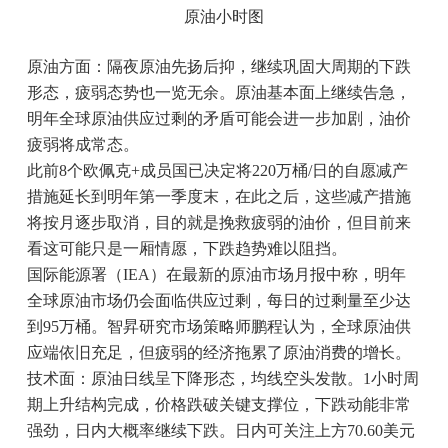
原油小时图
原油方面：隔夜原油先扬后抑，继续巩固大周期的下跌
形态，疲弱态势也一览无余。原油基本面上继续告急，
明年全球原油供应过剩的矛盾可能会进一步加剧，油价
疲弱将成常态。
此前8个欧佩克+成员国已决定将220万桶/日的自愿减产
措施延长到明年第一季度末，在此之后，这些减产措施
将按月逐步取消，目的就是挽救疲弱的油价，但目前来
看这可能只是一厢情愿，下跌趋势难以阻挡。
国际能源署（IEA）在最新的原油市场月报中称，明年
全球原油市场仍会面临供应过剩，每日的过剩量至少达
到95万桶。智昇研究市场策略师鹏程认为，全球原油供
应端依旧充足，但疲弱的经济拖累了原油消费的增长。
技术面：原油日线呈下降形态，均线空头发散。1小时周
期上升结构完成，价格跌破关键支撑位，下跌动能非常
强劲，日内大概率继续下跌。日内可关注上方70.60美元