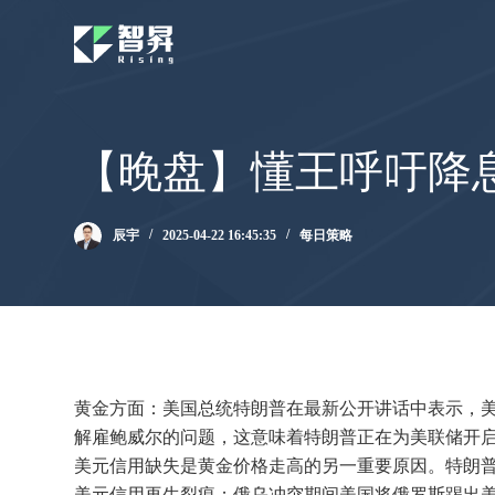
跳
过
内
容
【晚盘】懂王呼吁降
辰宇
2025-04-22 16:45:35
每日策略
黄金方面：美国总统特朗普在最新公开讲话中表示，
解雇鲍威尔的问题，这意味着特朗普正在为美联储开
美元信用缺失是黄金价格走高的另一重要原因。特朗普
美元信用再生裂痕；俄乌冲突期间美国将俄罗斯踢出