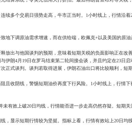
连续多个交易日强势走高，牛市正当时。1小时线上，行情沿着20
一致地下调原油需求增速，而在供给端，欧佩克+以及美国的原油
。
断释放出与他国谈判的预期，意味着短期关税的负面影响正在改
与伊朗4月19日在罗马结束第二轮间接会谈，并且约定在23日启
，首次正式谈判。谈判若取得进展，伊朗石油出口将比较顺利，短
遇阻且收阴线，警惕短期油价再度下行风险。1小时线上，行情下
并未有效上破20日均线，行情能否进一步走高仍然存疑。短期关注上
线，显示短期行情较为坚挺。指标上看，行情有效站上20日均