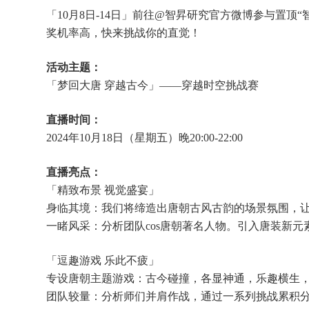
「10月8日-14日」前往@智昇研究官方微博参与置
奖机率高，快来挑战你的直觉！
活动主题：
「梦回大唐 穿越古今」——穿越时空挑战赛
直播时间：
2024年10月18日（星期五）晚20:00-22:00
直播亮点：
「精致布景 视觉盛宴」
身临其境：我们将缔造出唐朝古风古韵的场景氛围，
一睹风采：分析团队cos唐朝著名人物。引入唐装新
「逗趣游戏 乐此不疲」
专设唐朝主题游戏：古今碰撞，各显神通，乐趣横生
团队较量：分析师们并肩作战，通过一系列挑战累积