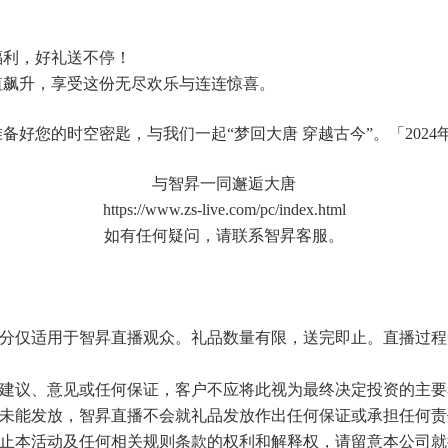
福利，好礼送不停！
值飙升，享受这份无尽欢乐与连连惊喜。
您的时空密匙，与我们一起“梦回大唐 穿越古今”。「2024年1
与智昇一同邂逅大唐
https://www.zs-live.com/pc/index.html
如有任何疑问，请联系智昇客服。
部分仅适用于智昇直播观众。礼品数量有限，送完即止。直播过
、建议、意见或任何保证，客户不应将此视为最终决定投资的主
致未能发放，智昇直播不会就礼品发放作出任何保证或承担任何责
终止本活动及任何相关规则条款的权利和解释权，请留意本公司