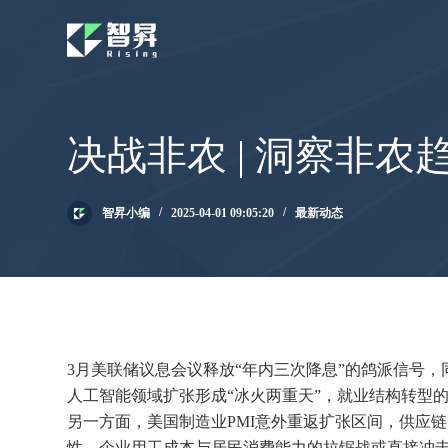
跳
过
内
容
决战非农 | 洞察非农
智昇小编
2025-04-01 09:05:20
最新动态
3月美联储议息会议释放“年内三次降息”的鸽派信号
人工智能领域扩张形成“冰火两重天”，就业结构转型
另一方面，美国制造业PMI意外重返扩张区间，供应
性，企业用工成本与居民消费能力的拉锯战或直接冲击