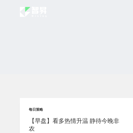
跳
过
内
容
每日策略
【早盘】看多热情升温 静待今晚非
农