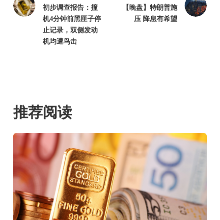
初步调查报告：撞
【晚盘】特朗普施
机4分钟前黑匣子停
压 降息有希望
止记录，双侧发动
机均遭鸟击
推荐阅读