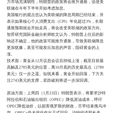
力市场充满韧性，特朗普的政策将会推升通胀，迫使美
联储在今年下半年开始考虑加息。
美国银行的观点也认为美联储的降息周期已经结束，并
表示如果核心个人消费支出（CPI）年化超过3%，长期
通胀预期就会开始走高，将会改变美联储的政策方向。
智昇研究国际金融分析师欧文认为，特朗普上任后的影
响还不确定，他的政策可能推升通胀，导致美联储降息
更加犹豫，甚至可能发出加息的声音，阻碍黄金的上
涨。
技术面：黄金从12月议息会议后持续上涨，截至目前最
高触及2785美元的位置，离10月底的历史最高点（2789
美元）仅一步之遥。短线来看，黄金开始回落，下方关
注2743美元的支撑，若跌破则将进一步深回调。
原油方面：上周四（1月23日）特朗普表示，将要求沙特
阿拉伯和石油输出组织（OPEC）降低原油成本，呼吁
OPEC降低油价，以损害俄罗斯的财政，尽早结束俄乌冲
突。OPEC+尚未就此作出正式回应，沙特经济部长表