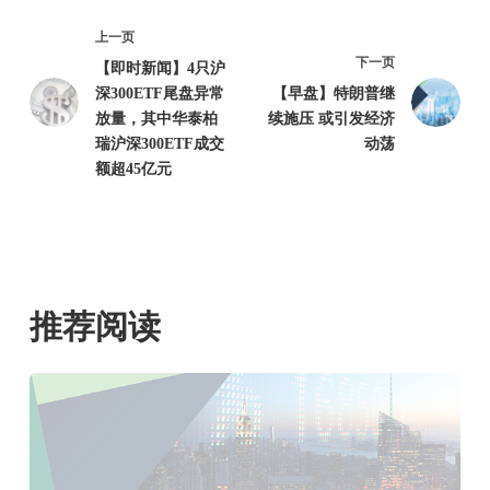
上一页
下一页
【即时新闻】4只沪
深300ETF尾盘异常
【早盘】特朗普继
放量，其中华泰柏
续施压 或引发经济
瑞沪深300ETF成交
动荡
额超45亿元
推荐阅读