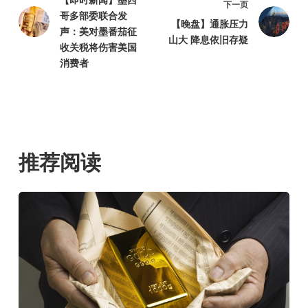
【即时新闻】墨西
下一页
哥多部委联合发
【晚盘】通胀压力
声：美对墨番茄征
山大 降息依旧存疑
收关税将伤害美国
消费者
推荐阅读