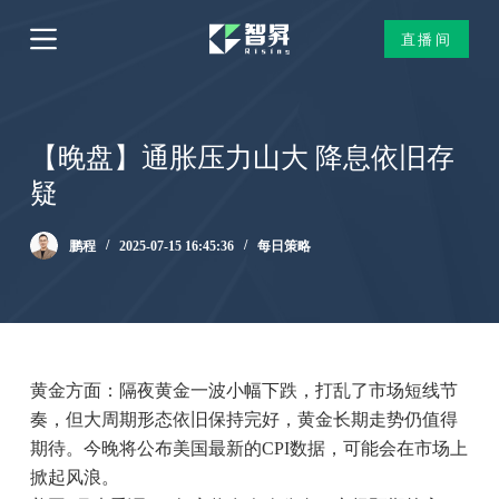
跳
直播间
过
内
容
【晚盘】通胀压力山大 降息依旧存
疑
鹏程
2025-07-15 16:45:36
每日策略
黄金方面：隔夜黄金一波小幅下跌，打乱了市场短线节
奏，但大周期形态依旧保持完好，黄金长期走势仍值得
期待。今晚将公布美国最新的CPI数据，可能会在市场上
掀起风浪。