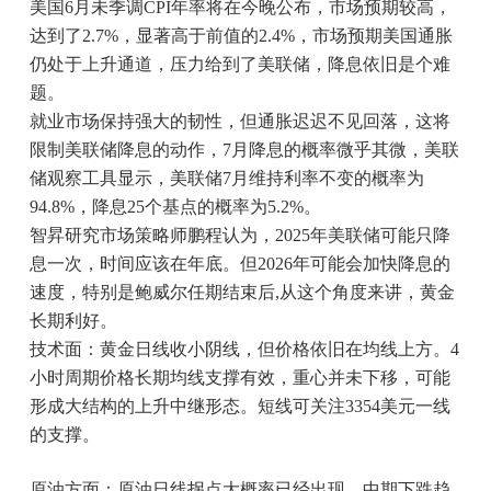
美国6月未季调CPI年率将在今晚公布，市场预期较高，
达到了2.7%，显著高于前值的2.4%，市场预期美国通胀
仍处于上升通道，压力给到了美联储，降息依旧是个难
题。
就业市场保持强大的韧性，但通胀迟迟不见回落，这将
限制美联储降息的动作，7月降息的概率微乎其微，美联
储观察工具显示，美联储7月维持利率不变的概率为
94.8%，降息25个基点的概率为5.2%。
智昇研究市场策略师鹏程认为，2025年美联储可能只降
息一次，时间应该在年底。但2026年可能会加快降息的
速度，特别是鲍威尔任期结束后,从这个角度来讲，黄金
长期利好。
技术面：黄金日线收小阴线，但价格依旧在均线上方。4
小时周期价格长期均线支撑有效，重心并未下移，可能
形成大结构的上升中继形态。短线可关注3354美元一线
的支撑。
原油方面：原油日线拐点大概率已经出现，中期下跌趋