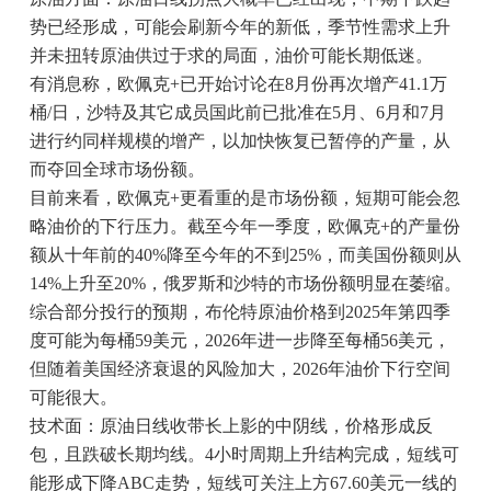
势已经形成，可能会刷新今年的新低，季节性需求上升
并未扭转原油供过于求的局面，油价可能长期低迷。
有消息称，欧佩克+已开始讨论在8月份再次增产41.1万
桶/日，沙特及其它成员国此前已批准在5月、6月和7月
进行约同样规模的增产，以加快恢复已暂停的产量，从
而夺回全球市场份额。
目前来看，欧佩克+更看重的是市场份额，短期可能会忽
略油价的下行压力。截至今年一季度，欧佩克+的产量份
额从十年前的40%降至今年的不到25%，而美国份额则从
14%上升至20%，俄罗斯和沙特的市场份额明显在萎缩。
综合部分投行的预期，布伦特原油价格到2025年第四季
度可能为每桶59美元，2026年进一步降至每桶56美元，
但随着美国经济衰退的风险加大，2026年油价下行空间
可能很大。
技术面：原油日线收带长上影的中阴线，价格形成反
包，且跌破长期均线。4小时周期上升结构完成，短线可
能形成下降ABC走势，短线可关注上方67.60美元一线的