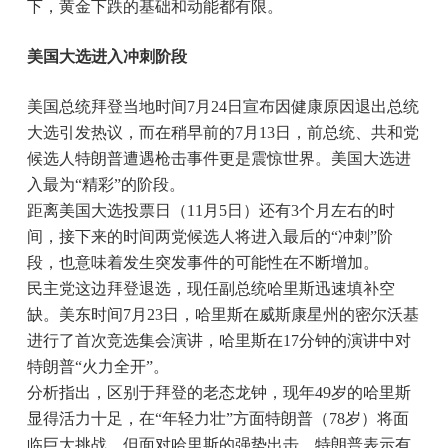
下，黄金下跌的基础和动能都有限。
美国大选进入冲刺阶段
美国总统拜登当地时间7月24日宣布因健康原因退出总统
大选引发热议，而在稍早前的7月13日，前总统、共和党
候选人特朗普遭遇枪击事件更是震惊世界。美国大选进
入最为“精彩”的阶段。
距离美国大选投票日（11月5日）还有3个月左右的时
间，接下来的时间两党候选人将进入最后的“冲刺”阶
段，也意味着发生突发事件的可能性在不断增加。
民主党这边拜登退选，现任副总统哈里斯迅速填补空
缺。美东时间7月23日，哈里斯在威斯康星州的密尔沃基
进行了首次竞选集会演讲，哈里斯在17分钟的演讲中对
特朗普“火力全开”。
分析指出，区别于拜登的老态龙钟，现年49岁的哈里斯
显得活力十足，在“年轻力壮”方面特朗普（78岁）将面
临巨大挑战。但面对哈里斯的强势出击，特朗普表示有