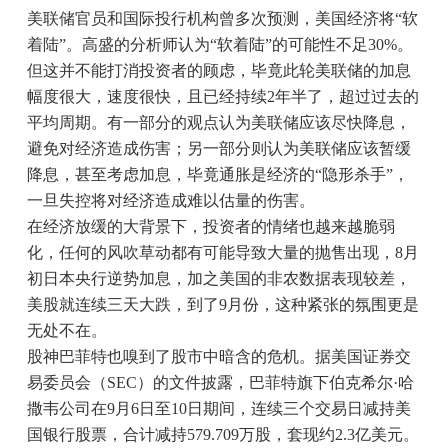
美联储官员和国际投行机构曾多次预测，美国经济将“软
着陆”。高盛的分析师认为“软着陆”的可能性不足30%。
但这并不能打消投资者的顾虑，毕竟此轮美联储的加息
幅度很大，速度很快，且已经持续2年半了，超过过去的
平均周期。有一部分的观点认为美联储应该尽快降息，
避免对经济造成伤害；另一部分则认为美联储应该暂缓
降息，甚至考虑加息，毕竟通胀是经济的“隐形杀手”，
一旦失控将对经济造成难以估量的伤害。
在经济放缓的大背景下，投资者的情绪也越来越脆弱
化，任何的风吹草动都有可能导致大量的抛售出现，8月
初日本央行逆势加息，加之美国的非农数据表现较差，
美股就连续三天大跌，到了9月份，这种紧张的氛围更是
无处不在。
股神巴菲特也嗅到了股市中暗含的危机。据美国证券交
易委员会（SEC）的文件披露，巴菲特旗下伯克希尔·哈
撒韦公司在9月6日至10日期间，连续三个交易日减持美
国银行股票，合计减持579.709万股，套现约2.3亿美元。