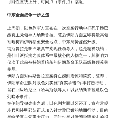
可能性直线上升，时间点（事件点）临近。
中东全面战争一步之遥
上周初，以色列军方宣布在一次空袭行动中打死了黎巴
嫩真主党领导人纳斯鲁拉。随后伊朗方面立即将最高领
袖哈梅内伊转移至安全地点，中东局势骤然升级。
纳斯鲁拉是黎巴嫩真主党现任领导人，也是精神领袖，
是什叶派抵抗之弧体系中最核心的人物之一，其影响力
仅次于此前被特朗普暗杀的伊朗革命卫队高级将领苏莱
曼尼。
伊朗方面对纳斯鲁拉空袭身亡感到震惊和愤怒，随即，
伊朗革命卫队对以色列实施“真实承诺”军事打击行动，
旨在回应哈尼亚（哈马斯领导人）以及纳斯鲁拉遭以色
列暗杀事件。
在伊朗导弹袭击之后，以色列方面以牙还牙，宣布常规
步兵和装甲部队正式加入针对黎巴嫩的地面行动，目的
是给予真主党更大压力，同时也是对伊朗导弹袭击的报