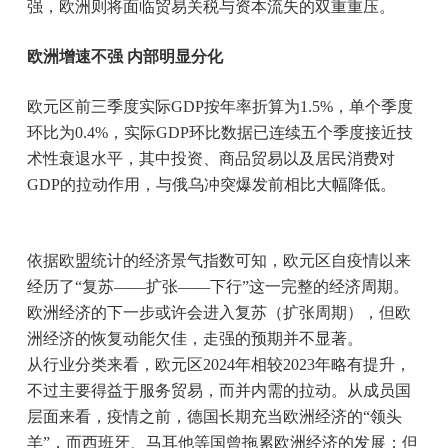
强，欧洲则将面临贸易关税与资本流失的双重重压。
欧洲增速不强 内部明显分化
欧元区前三季度实际GDP按年率折算为1.5%，单个季度
环比为0.4%，实际GDP环比数据已连续五个季度接近技
术性衰退水平，其中投资、商品贸易以及居民消费对
GDP的拉动作用，与俄乌冲突爆发前相比大幅降低。
依据欧盟统计的经济景气指数可知，欧元区自疫情以来
经历了“复苏——扩张——下行”这一完整的经济周期。
欧洲经济的下一步或许会进入复苏（扩张周期），但欧
洲经济的恢复动能欠佳，走强的预期并不显著。
从行业分类来看，欧元区2024年相较2023年略有提升，
不过主要得益于服务贸易，而并内需的拉动。从成员国
层面来看，疫情之前，德国长期充当欧洲经济的“领头
羊”，而西班牙、马耳他等国曾拖累欧洲经济的发展；但