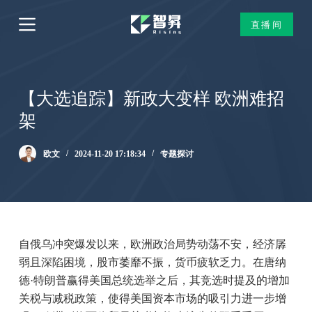
跳
直播间
过
内
容
【大选追踪】新政大变样 欧洲难招
架
欧文
2024-11-20 17:18:34
专题探讨
自俄乌冲突爆发以来，欧洲政治局势动荡不安，经济孱
弱且深陷困境，股市萎靡不振，货币疲软乏力。在唐纳
德·特朗普赢得美国总统选举之后，其竞选时提及的增加
关税与减税政策，使得美国资本市场的吸引力进一步增