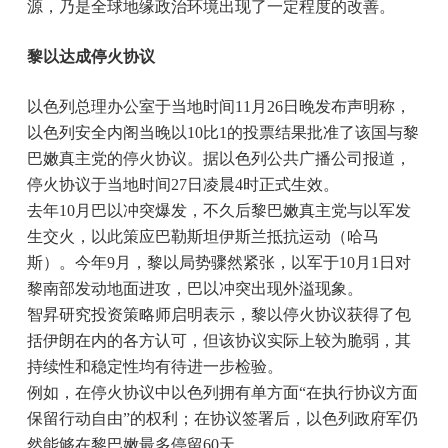
源，乃是全球地缘政治环境出现了一定程度的改善。
黎以达成停火协议
以色列总理办公室于当地时间11月26日晚发布声明称，
以色列安全内阁当晚以10比1的投票结果批准了该国与黎
巴嫩真主党的停火协议。据以色列公共广播公司报道，
停火协议于当地时间27日凌晨4时正式生效。
去年10月巴以冲突爆发，不久后黎巴嫩真主党与以军发
生交火，以此策应巴勒斯坦伊斯兰抵抗运动（哈马
斯）。今年9月，黎以局势骤然紧张，以军于10月1日对
黎南部发动地面进攻，巴以冲突出现外溢现象。
智昇研究投资策略师启明表示，黎以停火协议获得了包
括伊朗在内的各方认可，但该协议实际上较为脆弱，其
持续性和稳定性均有待进一步检验。
例如，在停火协议中以色列拥有单方面“在执行协议方面
保留行动自由”的权利；在协议签署后，以色列政府军仍
然能够在黎巴嫩最多停留60天……