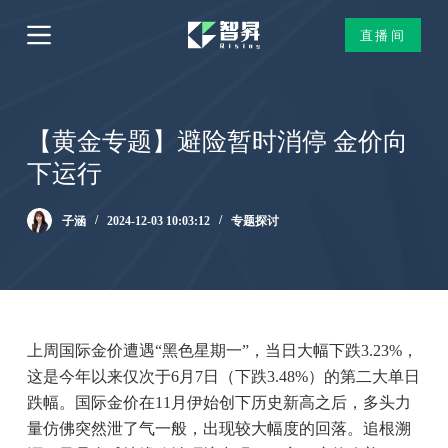
跳
直播间
过
内
容
【黄金专题】避险暂时消停 金价向
下运行
子涵
2024-12-03 10:03:12
专题探讨
上周国际金价遭遇“黑色星期一”，当日大幅下跌3.23%，
这是今年以来仅次于6月7日（下跌3.48%）的第二大单日
跌幅。国际金价在11月伊始创下历史新高之后，多头力
量仿佛突然泄了气一般，出现较大幅度的回落。追根溯