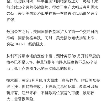
金。该指数时隔一年半重回50的枯荣线上方，终结了此
前连续16个月的萎缩颓势。得益于生产大幅反弹和需求
强劲，表明美国经济似乎在第一季度再次以稳健的速度
扩张。
数据公布之后，美国国债收益率扩大了前一个交易日的
涨幅，国债价格暴跌。同时，美元指数短线加速上涨，
突破104.60一线的阻力。
从利率掉期市场的定价来看，预计美联储6月开始降息的
概率已不足50%。并且预期年内降息幅度将不足65个基
点，低于点阵图显示的三次降息的预期。
技术面：黄金3月月线收大阳线，多头趋势。昨日美盘短
线下挫，但趋势未改，上破高点易如反掌，多单可以顺
势持有。短线来看，不排除高位震荡的可能，波动较
大，需警惕风险。