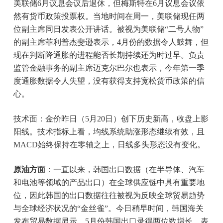
美联储6月议息会议后退休，但梅斯特在6月议息会议依
然有货币政策投票权。当地时间在周一，美联储现任两
位副主席同日发表公开讲话。被视为美联储“二号人物”
的副主席菲利普杰斐逊表示，4月份的数据令人鼓舞，但
现在判断降通胀的进程能否长期持续还为时过早。负责
监管金融事务的副主席迈克尔巴尔也表示，今年第一季
度通胀数据令人失望，没有获得支持宽松货币政策的信
心。
技术面：金价昨日（5月20日）创下历史新高，收盘上影
阳线。技术指标上看，均线系统助涨形态继续有效，且
MACD始终保持在零轴之上，日线多头形态没有变化。
原油方面
：一直以来，韩国出口数据（在半导体、汽车
和电池等领域的产品出口）在全球供应链中具有重要地
位，因此韩国的出口数据往往被视为反映全球贸易趋势
与全球经济状况的“金丝雀”。今日稍早时间，韩国海关
发布贸易数据显示，5月份韩国出口录得两位数增长，表