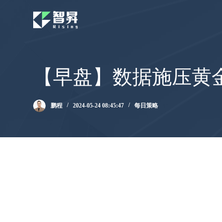
跳
过
内
容
【早盘】数据施压黄
鹏程
2024-05-24 08:45:47
每日策略