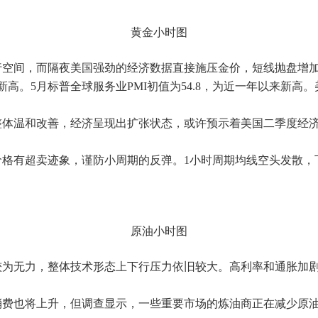
黄金小时图
行空间，而隔夜美国强劲的经济数据直接施压金价，短线抛盘增
新高。5月标普全球服务业PMI初值为54.8，为近一年以来新高。美
整体温和改善，经济呈现出扩张状态，或许预示着美国二季度经
格有超卖迹象，谨防小周期的反弹。1小时周期均线空头发散，下
原油小时图
较为无力，整体技术形态上下行压力依旧较大。高利率和通胀加
消费也将上升，但调查显示，一些重要市场的炼油商正在减少原