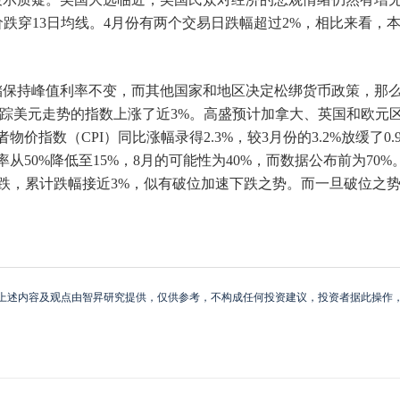
盘价跌穿13日均线。4月份有两个交易日跌幅超过2%，相比来看
储保持峰值利率不变，而其他国家和地区决定松绑货币政策，那
追踪美元走势的指数上涨了近3%。高盛预计加拿大、英国和欧元
指数（CPI）同比涨幅录得2.3%，较3月份的3.2%放缓了0.
50%降低至15%，8月的可能性为40%，而数据公布前为70%
下跌，累计跌幅接近3%，似有破位加速下跌之势。而一旦破位之
上述内容及观点由智昇研究提供，仅供参考，不构成任何投资建议，投资者据此操作