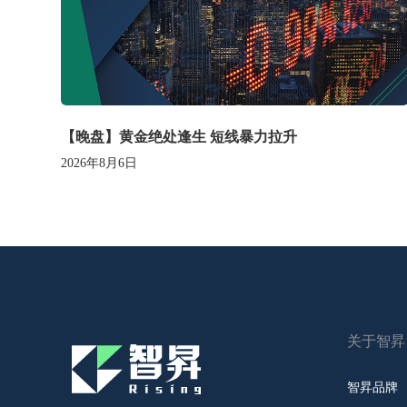
【晚盘】黄金绝处逢生 短线暴力拉升
2026年8月6日
关于智昇
智昇品牌