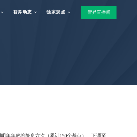
智昇动态
独家观点
智昇直播间
明年年底将降息六次（累计150个基点），下调至