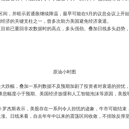
.50%区间，并暗示若通胀继续降温，最早可能在9月的议息会议
国经济的关键支柱之一，曾多次助力美国避免经济衰退。
至目前已重回非农数据时的高点，多头强劲。叠加日线多头趋势
原油小时图
最大跌幅，叠加一系列数据不及预期加剧了投资者对衰退的担忧，
）总裁表示，由于降息幅度小于预期、美国经济放缓和人工智能泡沫等原
的吉姆·罗杰斯表示，美股存在一系列令人担忧的迹象，牛市可能结
上涨。日线来看，自去年年中以来的震荡区间收敛，不排除反弹至