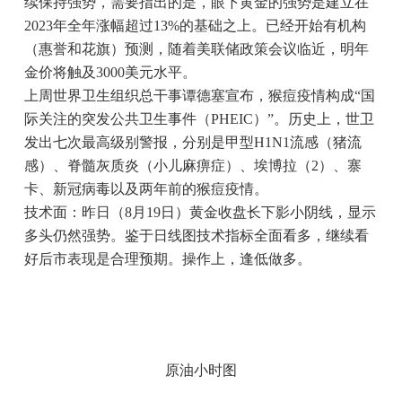
续保持强势，需要指出的是，眼下黄金的强势是建立在
2023年全年涨幅超过13%的基础之上。已经开始有机构
（惠誉和花旗）预测，随着美联储政策会议临近，明年
金价将触及3000美元水平。
上周世界卫生组织总干事谭德塞宣布，猴痘疫情构成“国
际关注的突发公共卫生事件（PHEIC）”。历史上，世卫
发出七次最高级别警报，分别是甲型H1N1流感（猪流
感）、脊髓灰质炎（小儿麻痹症）、埃博拉（2）、寨
卡、新冠病毒以及两年前的猴痘疫情。
技术面：昨日（8月19日）黄金收盘长下影小阴线，显示
多头仍然强势。鉴于日线图技术指标全面看多，继续看
好后市表现是合理预期。操作上，逢低做多。
原油小时图