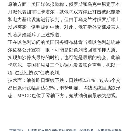
原油方面：美国媒体报道称，俄罗斯和乌克兰原定于本
月派代表团前往卡塔尔，就俄乌双方停止打击彼此能源
和电力基础设施进行谈判，但由于乌克兰对俄罗斯领土
发起突袭，谈判被迫中断。对此，俄罗斯外交部发言人
扎哈罗娃驳斥了上述报道。
正在以色列访问的美国国务卿布林肯当着以色列总统赫
尔佐格公开宣称，眼下可能是以色列接回被扣押人质、
实现加沙停火最好的时机，也可能是最后的机会。此前
卡塔尔、美国和埃及三个协调方发表联合声明，拟以一
项“过渡性协议”促成谈判。
技术面：油价昨日继续下跌，日跌幅2.21%，过去5个交
易日累计跌幅高达8.5%，弱势明显。均线系统呈助跌形
态，MACD也位于零轴下方，短线油价前景较为悲观。
重要声明：上述内容及观点由智昇研究提供，仅供参考，不构成任何投资