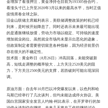
金增加了看涨押注，黄金净持仓目前为193305份合约，
看涨头寸已上升至2020年3月以来的最高水平，当时正值
疫情席卷全球之际。
旧金山联储主席戴利表示，美联储调整政策的时机已经
到来，是时候开始降息了。同时还表示未来最可能出现
的是通胀继续放缓，劳动力市场以稳定、可持续的速度
增加就业岗位。虽然就业市场尚未显示出恶化的迹象，
但政策制定者需要密切留意各种指标，因为经济前景仍
存在很大的不确定性。
技术面：黄金昨日（8月26日）冲高回落，未能突破新
高，短线走调整的概率较大，上方关注2520美元的阻
力，下方关注2500美元的支撑，若跌破则可能出现深回
调。
原油方面：自去年10月巴以冲突爆发以来，以色列和哈
马斯已经举行了几次谈判，但均未能达成停火协议。美
国白宫国家安全发言人约翰·柯比表示，在开罗举行的加
沙停火谈判仍在继续，未来几天将在工作组继续讨论。