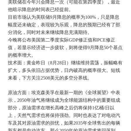
美联储在今年只会降息一次（可能在第四季度），最近
他暗示降息的时间表已经提前。
目前市场认为美联储9月降息的概率为100%，只是降息
幅度还未确定，表现较为乐观，降息的预期已经有了部
分消化，同时对未来继续降息充满期待。
今晚将公布美国第二季度实际GDP修正值和PCE修正
值，若显示经济进一步疲软，则将使得9月降息50个基点
的概率增大。
技术面：黄金昨日（8月28日）继续维持震荡，振幅略有
扩大，多头依旧占据优势，日内破高的概率很大。短线
来看，下方关注2508美元的多空分界线。
原油方面：埃克森美孚在最新一期的《全球展望》中表
示，2050年油气将继续成为全球能源结构中的重要组成
部分，原油需求在增长高峰之后仍将保持1亿桶/日以
上，天然气需求也将保持强劲。同时也表达了对电动汽
车及其对原油需求的担忧，如果2035年全球售出的每辆
新车都是电动汽车，那么2050年的原油需求将回落到