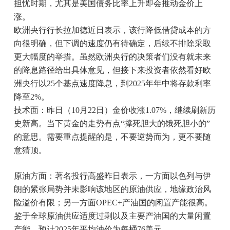
担忧时期，尤其是美国债务比率上升即会推动金价上
涨。
欧洲央行行长拉加德近日表示，该行降低借贷成本的方
向很明确，但下调的速度仍有待确定，后续不排除采取
更大幅度的举措。虽然欧洲央行的决策者们没有就未来
的降息路径给出具体意见，但接下来投资者依然看好欧
洲央行以25个基点速度降息，到2025年年中将存款利率
降至2%。
技术面：昨日（10月22日）金价收涨1.07%，继续刷新历
史新高。当下黄金的走势有点“撑死胆大的饿死胆小的”
的意思。需要重点提醒的是，不要逆势而为，更不要随
意猜顶。
原油方面：著名投行高盛昨日表示，一方面以色列与伊
朗的紧张局势并未影响该地区的原油供应，地缘政治风
险溢价有限；另一方面OPEC+产油国的闲置产能很高。
鉴于全球原油供应适度过剩以及主要产油国的大量闲置
产能，预计2025年平均油价为每桶76美元。